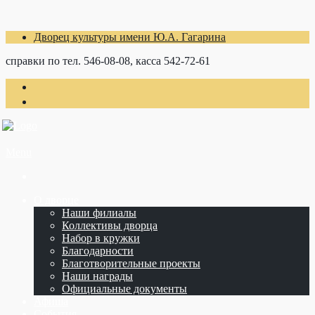
Дворец культуры имени Ю.А. Гагарина
справки по тел. 546-08-08, касса 542-72-61
Menu
О дворце
Наши филиалы
Коллективы дворца
Набор в кружки
Благодарности
Благотворительные проекты
Наши награды
Официальные документы
Афиша
События