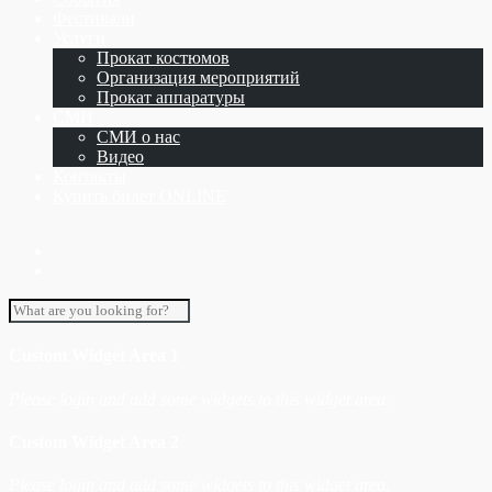
Фестивали
Услуги
Прокат костюмов
Организация мероприятий
Прокат аппаратуры
СМИ
СМИ о нас
Видео
Контакты
Купить билет ONLINE
Custom Widget Area 1
Please login and add some widgets to this widget area.
Custom Widget Area 2
Please login and add some widgets to this widget area.