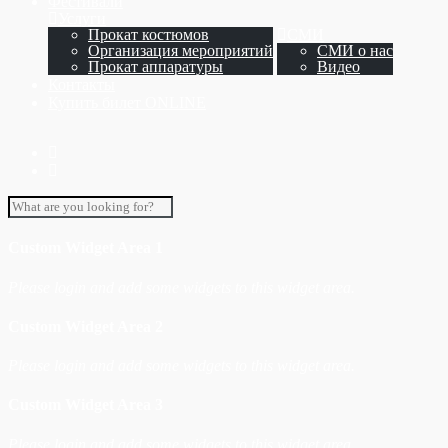
Фестивали
Услуги
Прокат костюмов
СМИ
Организация мероприятий
СМИ о нас
Прокат аппаратуры
Видео
Контакты
Купить билет ONLINE
Custom Widget Area 1
Please login and add some widgets to this widget area.
Custom Widget Area 2
Please login and add some widgets to this widget area.
Custom Widget Area 3
Please login and add some widgets to this widget area.