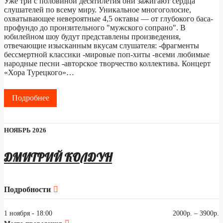
Уже три с половиной десятилетия они зажигают сердца
слушателей по всему миру. Уникальное многоголосие,
охватывающее невероятные 4,5 октавы — от глубокого баса-
профундо до пронзительного "мужского сопрано". В
юбилейном шоу будут представлены произведения,
отвечающие изысканным вкусам слушателя: -фрагменты
бессмертной классики -мировые поп-хиты -всеми любимые
народные песни -авторское творчество коллектива. Концерт
«Хора Турецкого»…
Подробнее
НОЯБРЬ 2026
ДМИТРИЙ КОЛДУН
Подробности
1 ноября - 18:00
2000р. – 3900р.