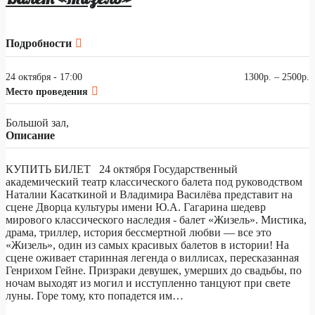
Подробности
24 октября - 17:00
1300р. – 2500р.
Место проведения
Большой зал,
Описание
КУПИТЬ БИЛЕТ 24 октября Государственный
академический театр классического балета под руководством
Наталии Касаткиной и Владимира Василёва представит на
сцене Дворца культуры имени Ю.А. Гагарина шедевр
мирового классического наследия - балет «Жизель». Мистика,
драма, триллер, история бессмертной любви — все это
«Жизель», один из самых красивых балетов в истории! На
сцене оживает старинная легенда о виллисах, пересказанная
Генрихом Гейне. Призраки девушек, умерших до свадьбы, по
ночам выходят из могил и исступленно танцуют при свете
луны. Горе тому, кто попадется им…