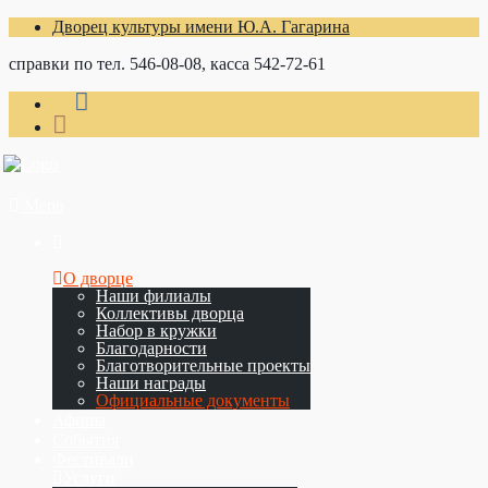
Дворец культуры имени Ю.А. Гагарина
справки по тел. 546-08-08, касса 542-72-61
Menu
О дворце
Наши филиалы
Коллективы дворца
Набор в кружки
Благодарности
Благотворительные проекты
Наши награды
Официальные документы
Афиша
События
Фестивали
Услуги