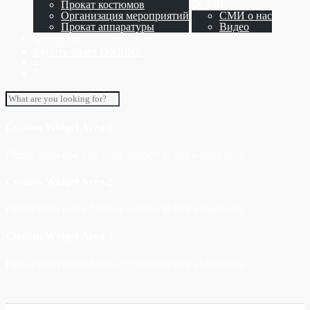
Прокат костюмов
СМИ
Организация мероприятий
СМИ о нас
Прокат аппаратуры
Видео
Контакты
Купить билет ONLINE
Custom Widget Area 1
Please login and add some widgets to this widget area.
Custom Widget Area 2
Please login and add some widgets to this widget area.
Custom Widget Area 3
Please login and add some widgets to this widget area.