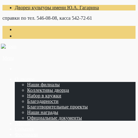
Дворец культуры имени Ю.А. Гагарина
справки по тел. 546-08-08, касса 542-72-61
Menu
О дворце
Наши филиалы
Коллективы дворца
Набор в кружки
Благодарности
Благотворительные проекты
Наши награды
Официальные документы
Афиша
События
Фестивали