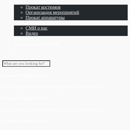
Услуги
Прокат костюмов
Организация мероприятий
Прокат аппаратуры
СМИ
СМИ о нас
Видео
Контакты
Купить билет ONLINE
Custom Widget Area 1
Please login and add some widgets to this widget area.
Custom Widget Area 2
Please login and add some widgets to this widget area.
Custom Widget Area 3