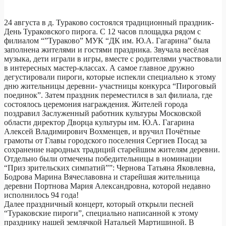
24 августа в д. Тураково состоялся традиционный праздник-
День Тураковского пирога. С 12 часов площадка рядом с
филиалом “”Тураково” МУК “ДК им. Ю.А. Гагарина” была
заполнена жителями и гостями праздника. Звучала весёлая
музыка, дети играли в игры, вместе с родителями участвовали
в интересных мастер-классах. А самое главное дружно
дегустировали пироги, которые испекли специально к этому
дню жительницы деревни- участницы конкурса “Пироговый
поединок”. Затем праздник переместился в зал филиала, где
состоялось церемония награждения. Жителей города
поздравил Заслуженный работник культуры Московской
области директор Дворца культуры им. Ю.А. Гагарина
Алексей Владимирович Вохменцев, и вручил Почётные
грамоты от Главы городского поселения Сергиев Посад за
сохранение народных традиций старейшим жителям деревни.
Отдельно были отмечены победительницы в номинации
“Приз зрительских симпатий””: Чернова Татьяна Яковлевна,
Бодрова Марина Вячеславовна и старейшая жительница
деревни Портнова Мария Александровна, которой недавно
исполнилось 94 года!
Далее праздничный концерт, который открыли песней
“Тураковские пироги”, специально написанной к этому
празднику нашей землячкой Натальей Мартишиной. В