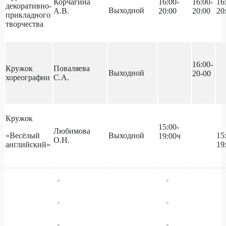
Корчагина
16:00-
16:00-
16
декоративно-
Выходной
А.В.
20:00
20:00
20
прикладного
творчества
16:00-
Кружок
Поваляева
Выходной
20-00
хореографии
С.А.
Кружок
15:00-
Любимова
«Весёлый
Выходной
15
19:00ч
О.Н.
английский»
19