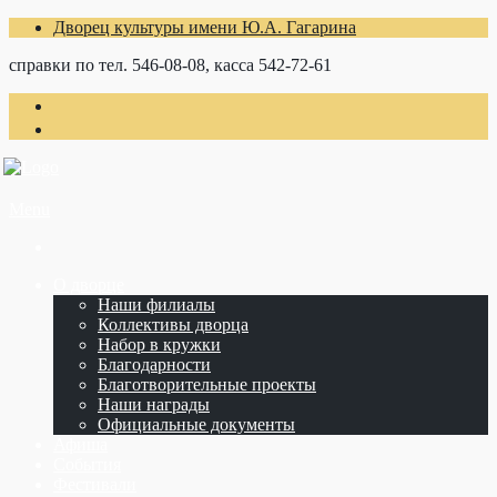
Дворец культуры имени Ю.А. Гагарина
справки по тел. 546-08-08, касса 542-72-61
Menu
О дворце
Наши филиалы
Коллективы дворца
Набор в кружки
Благодарности
Благотворительные проекты
Наши награды
Официальные документы
Афиша
События
Фестивали