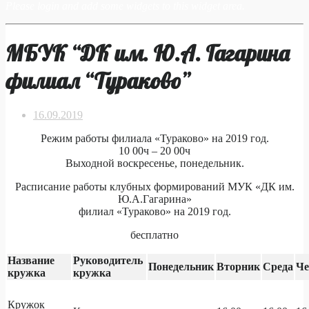
Please login and add some widgets to this widget area.
МБУК “ДК им. Ю.А. Гагарина
филиал “Тураково”
16.09.2019
Режим работы филиала «Тураково» на 2019 год.
10 00ч – 20 00ч
Выходной воскресенье, понедельник.
Расписание работы клубных формирований МУК «ДК им.
Ю.А.Гагарина»
филиал «Тураково» на 2019 год.
бесплатно
Название
Руководитель
Понедельник
Вторник
Среда
Че
кружка
кружка
Кружок