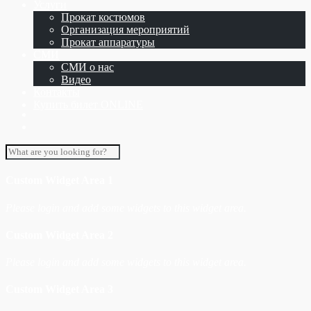
Услуги
Прокат костюмов
Организация мероприятий
Прокат аппаратуры
СМИ
СМИ о нас
Видео
Контакты
Купить билет ONLINE
Custom Widget Area 1
Please login and add some widgets to this widget area.
Custom Widget Area 2
Please login and add some widgets to this widget area.
Custom Widget Area 3