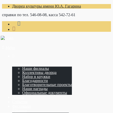
Дворец культуры имени Ю.А. Гагарина
справки по тел. 546-08-08, касса 542-72-61
Menu
О дворце
Наши филиалы
Коллективы дворца
Набор в кружки
Благодарности
Благотворительные проекты
Наши награды
Официальные документы
Афиша
События
Фестивали
Услуги