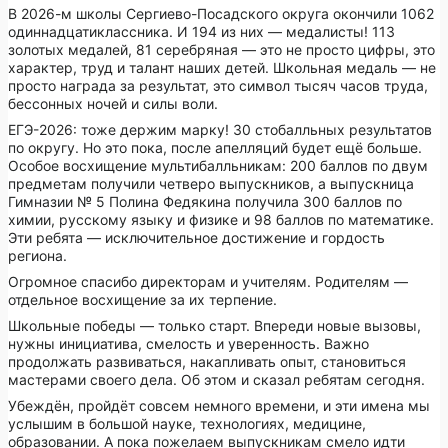
В 2026-м школы Сергиево-Посадского округа окончили 1062
одиннадцатиклассника. И 194 из них — медалисты! 113
золотых медалей, 81 серебряная — это не просто цифры, это
характер, труд и талант наших детей. Школьная медаль — не
просто награда за результат, это символ тысяч часов труда,
бессонных ночей и силы воли.
ЕГЭ-2026: тоже держим марку! 30 стобалльных результатов
по округу. Но это пока, после апелляций будет ещё больше.
Особое восхищение мультибалльникам: 200 баллов по двум
предметам получили четверо выпускников, а выпускница
Гимназии № 5 Полина Федякина получила 300 баллов по
химии, русскому языку и физике и 98 баллов по математике.
Эти ребята — исключительное достижение и гордость
региона.
Огромное спасибо директорам и учителям. Родителям —
отдельное восхищение за их терпение.
Школьные победы — только старт. Впереди новые вызовы,
нужны инициатива, смелость и уверенность. Важно
продолжать развиваться, накапливать опыт, становиться
мастерами своего дела. Об этом и сказал ребятам сегодня.
Убеждён, пройдёт совсем немного времени, и эти имена мы
услышим в большой науке, технологиях, медицине,
образовании. А пока пожелаем выпускникам смело идти