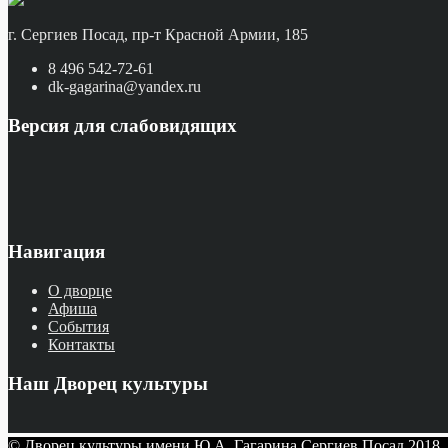
г. Сергиев Посад, пр-т Красной Армии, 185
8 496 542-72-61
dk-gagarina@yandex.ru
Версия для слабовидящих
Навигация
О дворце
Афиша
События
Контакты
Наш Дворец культуры
© Дворец культуры имени Ю.А. Гагарина Сергиев Посад 2018