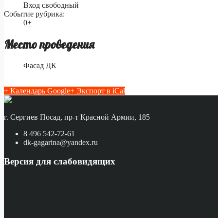
Вход свободный
Событие рубрика:
0+
Место проведения
Фасад ДК
+ Календарь Google
+ Экспорт в iCal
г. Сергиев Посад, пр-т Красной Армии, 185
8 496 542-72-61
dk-gagarina@yandex.ru
Версия для слабовидящих