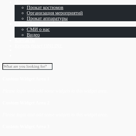
Услуги
Прокат костюмов
Организация мероприятий
Прокат аппаратуры
СМИ
СМИ о нас
Видео
Контакты
Купить билет ONLINE
Custom Widget Area 1
Please login and add some widgets to this widget area.
Custom Widget Area 2
Please login and add some widgets to this widget area.
Custom Widget Area 3