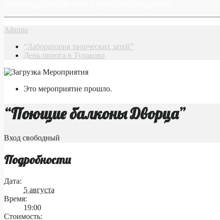
Please login and add some widgets to this widget area.
Афиша
“Лаборатория творческих затей”
День пирога в Тураково
Это мероприятие прошло.
“Поющие балконы Дворца”
Вход свободный
Подробности
Дата:
5 августа
Время:
19:00
Стоимость: