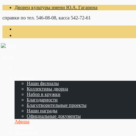
Дворец культуры имени Ю.А. Гагарина
справки по тел. 546-08-08, касса 542-72-61
Menu
О дворце
Наши филиалы
Коллективы дворца
Набор в кружки
Благодарности
Благотворительные проекты
Наши награды
Официальные документы
Афиша
События
Фестивали