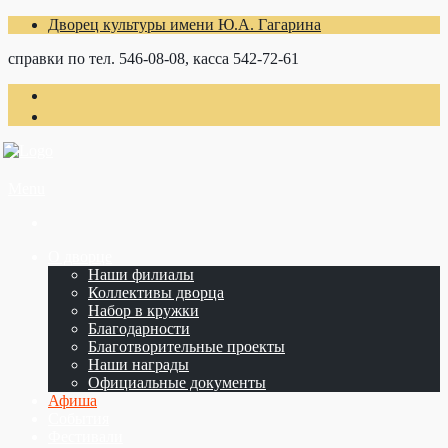
Дворец культуры имени Ю.А. Гагарина
справки по тел. 546-08-08, касса 542-72-61
Menu
О дворце
Наши филиалы
Коллективы дворца
Набор в кружки
Благодарности
Благотворительные проекты
Наши награды
Официальные документы
Афиша
События
Фестивали