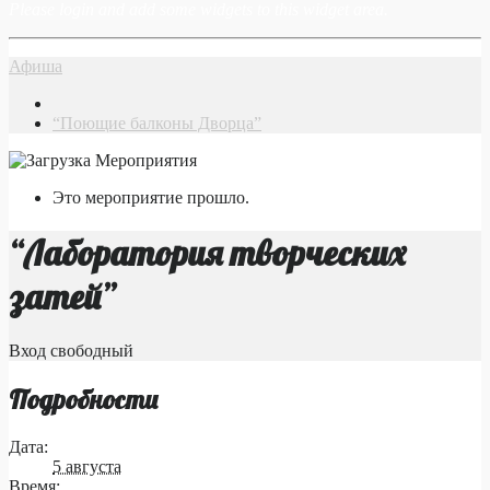
Please login and add some widgets to this widget area.
Афиша
“Поющие балконы Дворца”
Это мероприятие прошло.
“Лаборатория творческих
затей”
Вход свободный
Подробности
Дата:
5 августа
Время: