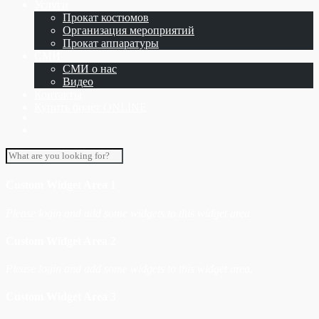
Услуги
Прокат костюмов
Организация мероприятий
Прокат аппаратуры
СМИ
СМИ о нас
Видео
Контакты
Купить билет ONLINE
Custom Widget Area 1
Please login and add some widgets to this widget area.
Custom Widget Area 2
Please login and add some widgets to this widget area.
Custom Widget Area 3