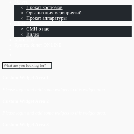
Услуги
Прокат костюмов
Организация мероприятий
Прокат аппаратуры
СМИ
СМИ о нас
Видео
Контакты
Купить билет ONLINE
Custom Widget Area 1
Please login and add some widgets to this widget area.
Custom Widget Area 2
Please login and add some widgets to this widget area.
Custom Widget Area 3