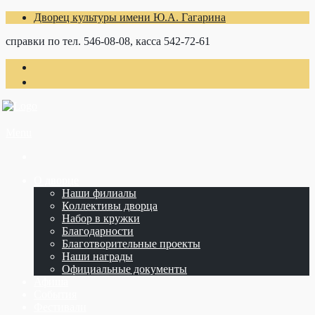
Дворец культуры имени Ю.А. Гагарина
справки по тел. 546-08-08, касса 542-72-61
Menu
О дворце
Наши филиалы
Коллективы дворца
Набор в кружки
Благодарности
Благотворительные проекты
Наши награды
Официальные документы
Афиша
События
Фестивали