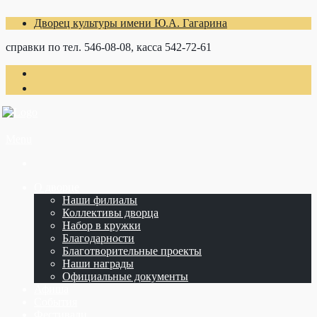
Дворец культуры имени Ю.А. Гагарина
справки по тел. 546-08-08, касса 542-72-61
Menu
О дворце
Наши филиалы
Коллективы дворца
Набор в кружки
Благодарности
Благотворительные проекты
Наши награды
Официальные документы
Афиша
События
Фестивали