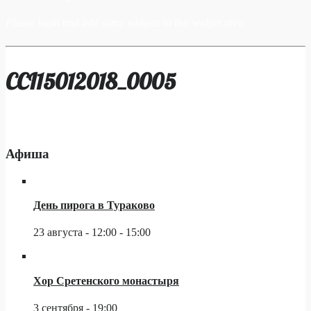
Please login and add some widgets to this widget area.
CCI15012018_0005
Афиша
День пирога в Тураково
23 августа - 12:00
-
15:00
Хор Сретенского монастыря
3 сентября - 19:00