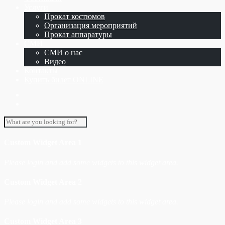
Услуги
Прокат костюмов
Организация мероприятий
Прокат аппаратуры
СМИ
СМИ о нас
Видео
Контакты
Купить билет ONLINE
Custom Widget Area 1
Please login and add some widgets to this widget area.
Custom Widget Area 2
Please login and add some widgets to this widget area.
Custom Widget Area 3